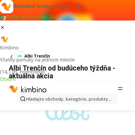
Aktuálne letáky vždy po ruke
Pridať do Chrome - ZADARMO
Kimbino
Albi Trenčín
Všetky ponuky na jednom mieste
Albi Trenčín od budúceho týždňa -
(14,1 tis. hodnotení)
aktuálna akcia
Otvoriť
REKLAMA
Hľadajte obchody, kategórie, produkty...