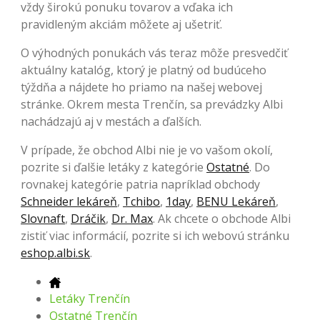
vždy širokú ponuku tovarov a vďaka ich
pravidleným akciám môžete aj ušetriť.
O výhodných ponukách vás teraz môže presvedčiť
aktuálny katalóg, ktorý je platný od budúceho
týždňa a nájdete ho priamo na našej webovej
stránke. Okrem mesta Trenčín, sa prevádzky Albi
nachádzajú aj v mestách a ďalších.
V prípade, že obchod Albi nie je vo vašom okolí,
pozrite si ďalšie letáky z kategórie
Ostatné
. Do
rovnakej kategórie patria napríklad obchody
Schneider lekáreň
,
Tchibo
,
1day
,
BENU Lekáreň
,
Slovnaft
,
Dráčik
,
Dr. Max
. Ak chcete o obchode Albi
zistiť viac informácií, pozrite si ich webovú stránku
eshop.albi.sk
.
Letáky Trenčín
Ostatné Trenčín