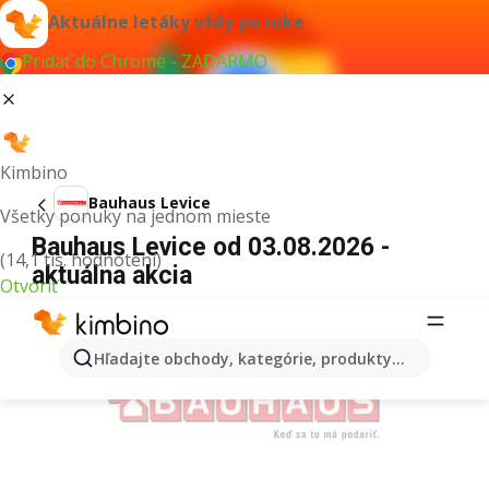
Aktuálne letáky vždy po ruke
Pridať do Chrome - ZADARMO
Kimbino
Bauhaus Levice
Všetky ponuky na jednom mieste
Bauhaus Levice od 03.08.2026 -
(14,1 tis. hodnotení)
aktuálna akcia
Otvoriť
REKLAMA
Hľadajte obchody, kategórie, produkty...