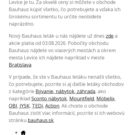
Levice je tu. Za skvelé ceny si môžete v obchode
Bauhaus kúpiť všetko, čo potrebujete a vďaka ich
širokému sortimentu tu určite neobídete
naprázdno.
Nový Bauhaus leták u nás nájdete už dnes
zde
a
akcie platia od 03.08.2026. Pobočky obchodu
Bauhaus nájdete vo viacerých mestách a okrem
mesta Levice ich nájdete napríklad v meste
Bratislava
.
V prípade, že ste v Bauhaus letáku nenašli všetko,
čo potrebujete, pozrite si aj ďalšie letáky obchodov
z kategórie
Bývanie, nábytok, záhrada
, ako
napríklad
Sconto nábytok
,
Mountfield
,
Möbelix
,
OBI
,
JYSK
,
TEDi
,
Action
. Ak chcete o obchode
Bauhaus zistiť viac informácií, pozrite si ich webovú
stránku
bauhaus.sk
.