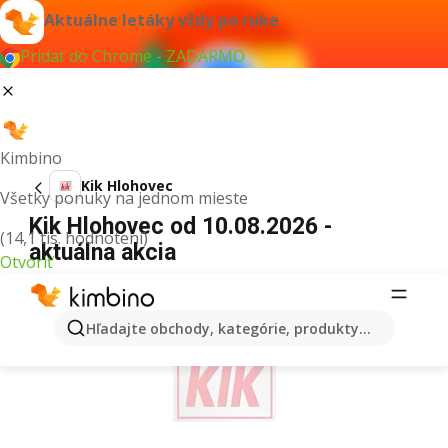
Aktuálne letáky vždy po ruke
Pridať do Chrome - ZADARMO
Kimbino
Kik Hlohovec
Všetky ponuky na jednom mieste
Kik Hlohovec od 10.08.2026 -
(14,1 tis. hodnotení)
aktuálna akcia
Otvoriť
REKLAMA
Hľadajte obchody, kategórie, produkty...