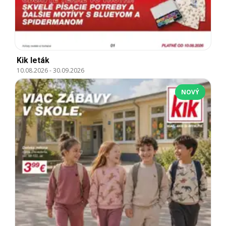
Kik leták
10.08.2026
-
30.09.2026
NOVÝ