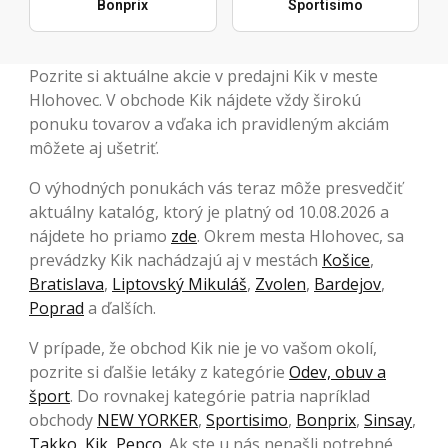
Bonprix
Sportisimo
Pozrite si aktuálne akcie v predajni Kik v meste
Hlohovec. V obchode Kik nájdete vždy širokú
ponuku tovarov a vďaka ich pravidleným akciám
môžete aj ušetriť.
O výhodných ponukách vás teraz môže presvedčiť
aktuálny katalóg, ktorý je platný od 10.08.2026 a
nájdete ho priamo
zde
. Okrem mesta Hlohovec, sa
prevádzky Kik nachádzajú aj v mestách
Košice
,
Bratislava
,
Liptovský Mikuláš
,
Zvolen
,
Bardejov
,
Poprad
a ďalších.
V prípade, že obchod Kik nie je vo vašom okolí,
pozrite si ďalšie letáky z kategórie
Odev, obuv a
šport
. Do rovnakej kategórie patria napríklad
obchody
NEW YORKER
,
Sportisimo
,
Bonprix
,
Sinsay
,
Takko
,
Kik
,
Pepco
. Ak ste u nás nenašli potrebné