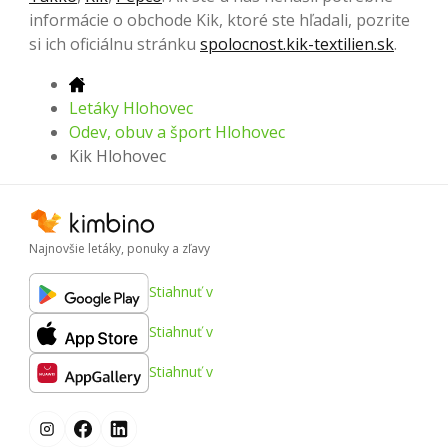
informácie o obchode Kik, ktoré ste hľadali, pozrite
si ich oficiálnu stránku
spolocnost.kik-textilien.sk
.
Letáky Hlohovec
Odev, obuv a šport Hlohovec
Kik Hlohovec
Najnovšie letáky, ponuky a zľavy
Stiahnuť v
Stiahnuť v
Stiahnuť v