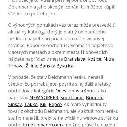
Hlohovec je tu. Vďaka pestrej ponuke obchodu
Deichmann a jeho skvelým cenám tu môžete kúpiť
všetko, čo potrebujete.
O výhodných ponukách vás teraz môže presvedčiť
aktuálny katalóg, ktorý je platný od budúceho
týždňa a nájdete ho priamo na našej webovej
stránke. Pobočky obchodu Deichmann nájdete vo
viacerých mestách a okrem mesta Hlohovec ich
nájdete napríklad v meste
Bratislava
,
Košice
,
Nitra
,
Trnava
,
Žilina
,
Banská Bystrica
.
V prípade, že ste v Deichmann letáku nenašli
všetko, čo potrebujete, pozrite si aj ďalšie letáky
obchodov z kategórie
Odev, obuv a šport
, ako
napríklad
NEW YORKER
,
Sportisimo
,
Bonprix
,
Sinsay
,
Takko
,
Kik
,
Pepco
. Ak máte vyhliadnutý
tovar z obchodu Deichmann, ale v aktuálnom letáku
ste ho nenašli, prejdite na oficiálnu webovú stránku
obchodu
deichmann.com
a možno práve tu nájdete