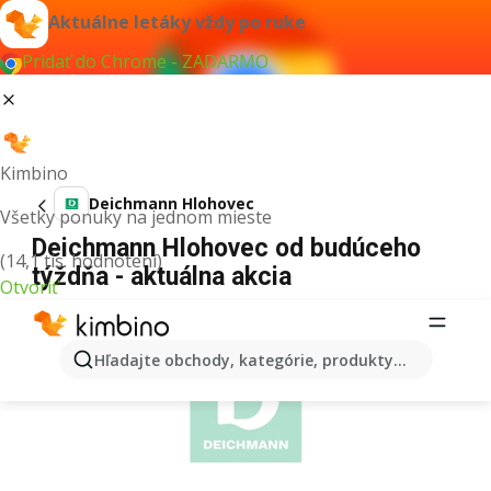
Aktuálne letáky vždy po ruke
Pridať do Chrome - ZADARMO
Kimbino
Deichmann Hlohovec
Všetky ponuky na jednom mieste
Deichmann Hlohovec od budúceho
(14,1 tis. hodnotení)
týždňa - aktuálna akcia
Otvoriť
REKLAMA
Hľadajte obchody, kategórie, produkty...