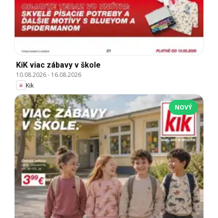
KiK viac zábavy v škole
10.08.2026
-
16.08.2026
Kik
NOVÝ