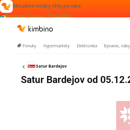
Aktuálne letáky vždy po ruke
Pridať do Chrome - ZADARMO
Ponuky
Hypermarkety
Elektronika
Bývanie, náby
Satur Bardejov
Satur Bardejov od 05.12.