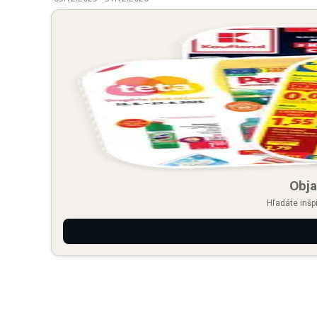
Obja
Hľadáte inšp