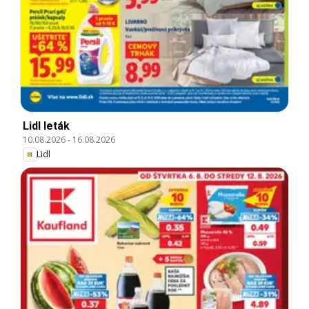
Lidl leták
10.08.2026
-
16.08.2026
Lidl