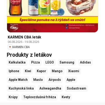
KARMEN CBA leták
06.08.2026
-
19.08.2026
KARMEN CBA
Produkty z letákov
Kalkulačka
Pizza
LEGO
Samsung
Adidas
Iphone
Kiwi
Kapor
Mango
Xiaomi
Apple Watch
Maslo
Airpods
Apple
Kuchynská linka
Ashwagandha
Sodastream
Krúpy
Teplovzdušná frítéza
Kvety