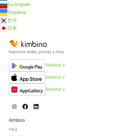
България
Україна
한국
日本
Najnovšie letáky, ponuky a zľavy
Stiahnuť v
Stiahnuť v
Stiahnuť v
Kimbino
FAQ