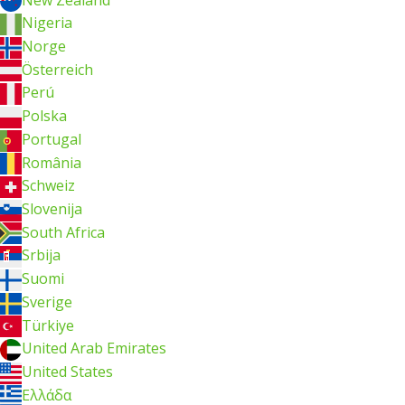
Nigeria
Norge
Österreich
Perú
Polska
Portugal
România
Schweiz
Slovenija
South Africa
Srbija
Suomi
Sverige
Türkiye
United Arab Emirates
United States
Ελλάδα