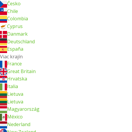
Česko
Chile
Colombia
Cyprus
Danmark
Deutschland
España
Viac krajín
France
Great Britain
Hrvatska
Italia
Lietuva
Lietuva
Magyarország
México
Nederland
New Zealand