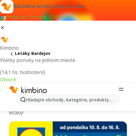
Aktuálne letáky vždy po ruke
Pridať do Chrome - ZADARMO
Kimbino
Letáky Bardejov
Všetky ponuky na jednom mieste
(14,1 tis. hodnotení)
Otvoriť
Bardejov - Aktuálne letáky a katalógy
Hľadajte obchody, kategórie, produkty...
Vyberáme tie najaktuálnejšie a najobľúbenejšie
letáky!