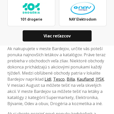
101 drogerie
NAY Elektrodom
Viac reťazcov
Ak nakupujete v meste Bardejov, určite vás poteší
ponuka najnovších letákov a katalógov. Práve teraz
prebieha v obchodoch veľa zliav. Niektoré obchody
dokonca prichádzajú s akciovými ponukami každý
týždeň. Medzi obľúbené obchody patria v lokalite
Bardejov napríklad
Lidl
,
Tesco
,
Billa
,
Kaufland
,
JYSK
.
V mesiaci August sa môžete tešiť na veľa skvelých
akcií. V meste Bardejov sa môžete tešiť na letáky a
katalógy z kategórií Supermarkety, Elektronika,
Bývanie, Odev a obuv, Drogéria a kozmetika a iné.
Ak si chcete pozrieť nové ponuky kedykoľvek a