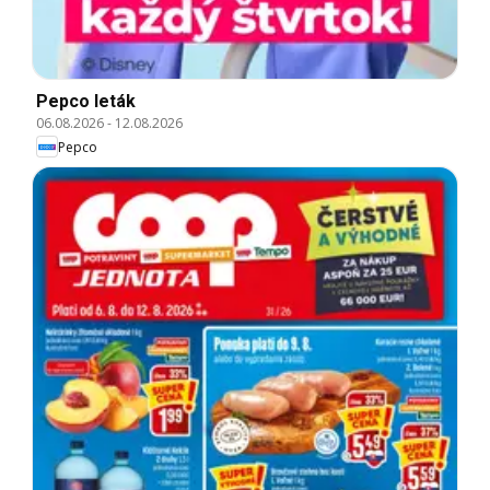
Pepco leták
06.08.2026
-
12.08.2026
Pepco