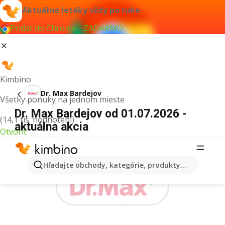
Aktuálne letáky vždy po ruke
Pridať do Chrome - ZADARMO
Kimbino
Dr. Max Bardejov
Všetky ponuky na jednom mieste
Dr. Max Bardejov od 01.07.2026 -
(14,1 tis. hodnotení)
aktuálna akcia
Otvoriť
REKLAMA
Hľadajte obchody, kategórie, produkty...