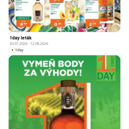
1day leták
30.07.2026
-
12.08.2026
1day