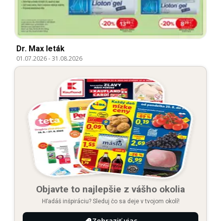
Dr. Max leták
01.07.2026
-
31.08.2026
Objavte to najlepšie z vášho okolia
Hľadáš inšpiráciu? Sleduj čo sa deje v tvojom okolí!
Zobraziť viac