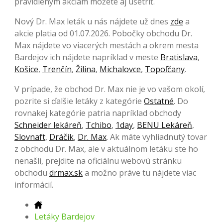
pravidleným akciám môžete aj ušetriť.
Nový Dr. Max leták u nás nájdete už dnes
zde
a
akcie platia od 01.07.2026. Pobočky obchodu Dr.
Max nájdete vo viacerých mestách a okrem mesta
Bardejov ich nájdete napríklad v meste
Bratislava
,
Košice
,
Trenčín
,
Žilina
,
Michalovce
,
Topoľčany
.
V prípade, že obchod Dr. Max nie je vo vašom okolí,
pozrite si ďalšie letáky z kategórie
Ostatné
. Do
rovnakej kategórie patria napríklad obchody
Schneider lekáreň
,
Tchibo
,
1day
,
BENU Lekáreň
,
Slovnaft
,
Dráčik
,
Dr. Max
. Ak máte vyhliadnutý tovar
z obchodu Dr. Max, ale v aktuálnom letáku ste ho
nenašli, prejdite na oficiálnu webovú stránku
obchodu
drmax.sk
a možno práve tu nájdete viac
informácií.
Letáky Bardejov