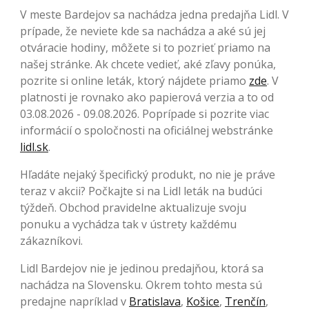
V meste Bardejov sa nachádza jedna predajňa Lidl. V
prípade, že neviete kde sa nachádza a aké sú jej
otváracie hodiny, môžete si to pozrieť priamo na
našej stránke. Ak chcete vedieť, aké zľavy ponúka,
pozrite si online leták, ktorý nájdete priamo
zde
. V
platnosti je rovnako ako papierová verzia a to od
03.08.2026 - 09.08.2026. Poprípade si pozrite viac
informácií o spoločnosti na oficiálnej webstránke
lidl.sk
.
Hľadáte nejaký špecifický produkt, no nie je práve
teraz v akcii? Počkajte si na Lidl leták na budúci
týždeň. Obchod pravidelne aktualizuje svoju
ponuku a vychádza tak v ústrety každému
zákazníkovi.
Lidl Bardejov nie je jedinou predajňou, ktorá sa
nachádza na Slovensku. Okrem tohto mesta sú
predajne napríklad v
Bratislava
,
Košice
,
Trenčín
,