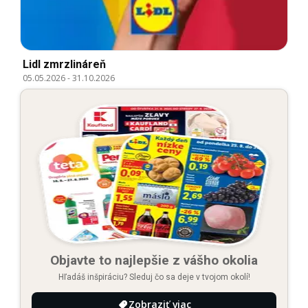
Lidl zmrzlináreň
05.05.2026
-
31.10.2026
Objavte to najlepšie z vášho okolia
Hľadáš inšpiráciu? Sleduj čo sa deje v tvojom okolí!
Zobraziť viac