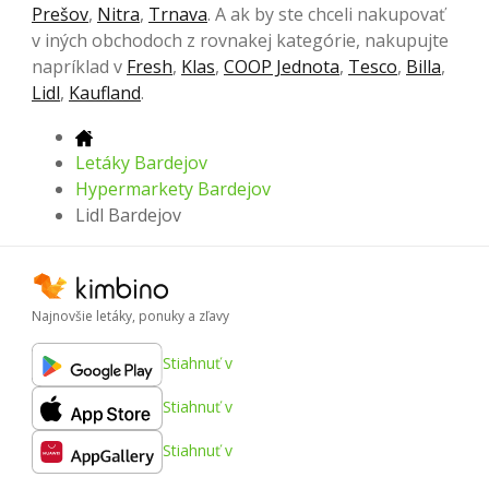
Prešov
,
Nitra
,
Trnava
. A ak by ste chceli nakupovať
v iných obchodoch z rovnakej kategórie, nakupujte
napríklad v
Fresh
,
Klas
,
COOP Jednota
,
Tesco
,
Billa
,
Lidl
,
Kaufland
.
Letáky Bardejov
Hypermarkety Bardejov
Lidl Bardejov
Najnovšie letáky, ponuky a zľavy
Stiahnuť v
Stiahnuť v
Stiahnuť v