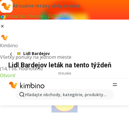
Aktuálne letáky vždy po ruke
Pridať do Chrome - ZADARMO
Kimbino
Lidl Bardejov
Všetky ponuky na jednom mieste
Lidl Bardejov leták na tento týždeň
(14,1 tis. hodnotení)
REKLAMA
Otvoriť
Hľadajte obchody, kategórie, produkty...