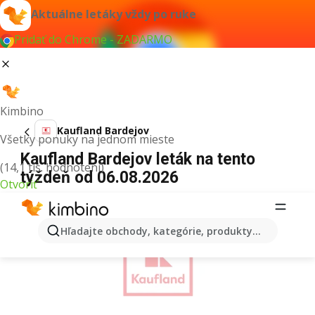
Aktuálne letáky vždy po ruke
Pridať do Chrome - ZADARMO
Kimbino
Kaufland Bardejov
Všetky ponuky na jednom mieste
Kaufland Bardejov leták na tento
(14,1 tis. hodnotení)
týždeň od 06.08.2026
Otvoriť
REKLAMA
Hľadajte obchody, kategórie, produkty...