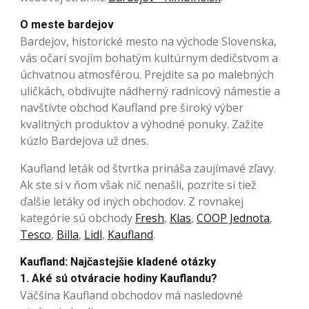
O meste bardejov
Bardejov, historické mesto na východe Slovenska,
vás očarí svojím bohatým kultúrnym dedičstvom a
úchvatnou atmosférou. Prejdite sa po malebných
uličkách, obdivujte nádherný radnicový námestie a
navštívte obchod Kaufland pre široký výber
kvalitných produktov a výhodné ponuky. Zažite
kúzlo Bardejova už dnes.
Kaufland leták od štvrtka prináša zaujímavé zľavy.
Ak ste si v ňom však nič nenašli, pozrite si tiež
ďalšie letáky od iných obchodov. Z rovnakej
kategórie sú obchody
Fresh
,
Klas
,
COOP Jednota
,
Tesco
,
Billa
,
Lidl
,
Kaufland
.
Kaufland: Najčastejšie kladené otázky
1. Aké sú otváracie hodiny Kauflandu?
Väčšina Kaufland obchodov má nasledovné