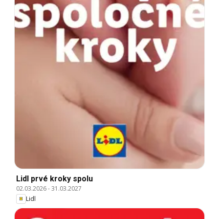
Lidl prvé kroky spolu
02.03.2026
-
31.03.2027
Lidl