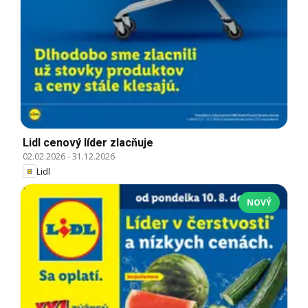
Lidl cenový líder zlacňuje
02.02.2026
-
31.12.2026
Lidl
NOVÝ