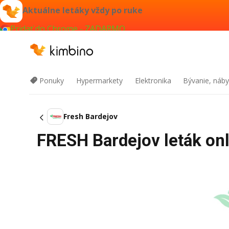
Aktuálne letáky vždy po ruke
Pridať do Chrome - ZADARMO
Ponuky
Hypermarkety
Elektronika
Bývanie, náby
Fresh Bardejov
FRESH Bardejov leták onl