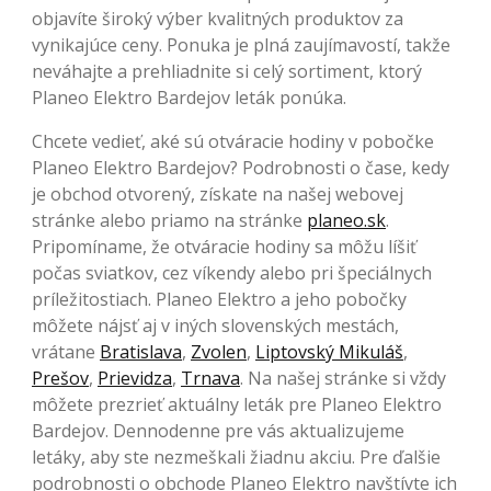
objavíte široký výber kvalitných produktov za
vynikajúce ceny. Ponuka je plná zaujímavostí, takže
neváhajte a prehliadnite si celý sortiment, ktorý
Planeo Elektro Bardejov leták ponúka.
Chcete vedieť, aké sú otváracie hodiny v pobočke
Planeo Elektro Bardejov? Podrobnosti o čase, kedy
je obchod otvorený, získate na našej webovej
stránke alebo priamo na stránke
planeo.sk
.
Pripomíname, že otváracie hodiny sa môžu líšiť
počas sviatkov, cez víkendy alebo pri špeciálnych
príležitostiach. Planeo Elektro a jeho pobočky
môžete nájsť aj v iných slovenských mestách,
vrátane
Bratislava
,
Zvolen
,
Liptovský Mikuláš
,
Prešov
,
Prievidza
,
Trnava
. Na našej stránke si vždy
môžete prezrieť aktuálny leták pre Planeo Elektro
Bardejov. Dennodenne pre vás aktualizujeme
letáky, aby ste nezmeškali žiadnu akciu. Pre ďalšie
podrobnosti o obchode Planeo Elektro navštívte ich