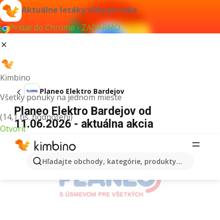
Aktuálne letáky vždy po ruke
Pridať do Chrome - ZADARMO
Kimbino
Planeo Elektro Bardejov
Všetky ponuky na jednom mieste
Planeo Elektro Bardejov od
(14,1 tis. hodnotení)
11.06.2026 - aktuálna akcia
Otvoriť
REKLAMA
Hľadajte obchody, kategórie, produkty...