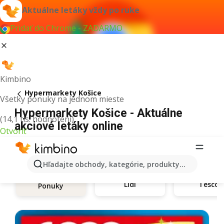
Aktuálne letáky vždy po ruke
Pridať do Chrome - ZADARMO
Kimbino
Hypermarkety Košice
Všetky ponuky na jednom mieste
Hypermarkety Košice - Aktuálne
(14,1 tis. hodnotení)
akciové letáky online
Otvoriť
Hľadajte obchody, kategórie, produkty...
Lidl
Tesco
Ponuky