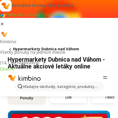
Aktuálne letáky vždy po ruke
Pridať do Chrome - ZADARMO
Kimbino
Hypermarkety Dubnica nad Váhom
Všetky ponuky na jednom mieste
Hypermarkety Dubnica nad Váhom -
(14,1 tis. hodnotení)
Aktuálne akciové letáky online
Otvoriť
Hľadajte obchody, kategórie, produkty...
Lidl
Tesco
Ponuky