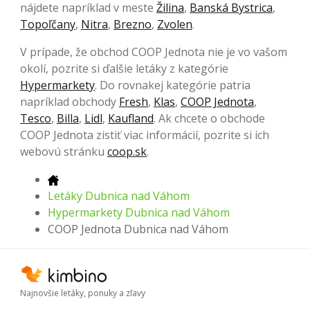
nájdete napríklad v meste
Žilina
,
Banská Bystrica
,
Topoľčany
,
Nitra
,
Brezno
,
Zvolen
.
V prípade, že obchod COOP Jednota nie je vo vašom
okolí, pozrite si ďalšie letáky z kategórie
Hypermarkety
. Do rovnakej kategórie patria
napríklad obchody
Fresh
,
Klas
,
COOP Jednota
,
Tesco
,
Billa
,
Lidl
,
Kaufland
. Ak chcete o obchode
COOP Jednota zistiť viac informácií, pozrite si ich
webovú stránku
coop.sk
.
Letáky Dubnica nad Váhom
Hypermarkety Dubnica nad Váhom
COOP Jednota Dubnica nad Váhom
Najnovšie letáky, ponuky a zľavy