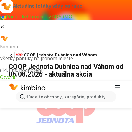
Aktuálne letáky vždy po ruke
Pridať do Chrome - ZADARMO
Kimbino
COOP Jednota Dubnica nad Váhom
Všetky ponuky na jednom mieste
COOP Jednota Dubnica nad Váhom od
(14,1 tis. hodnotení)
06.08.2026 - aktuálna akcia
Otvoriť
REKLAMA
Hľadajte obchody, kategórie, produkty...