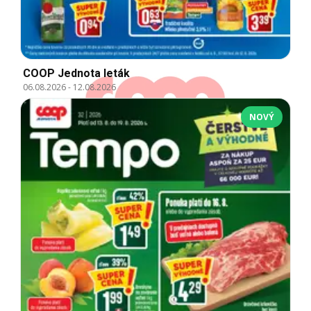
COOP Jednota leták
06.08.2026
-
12.08.2026
NOVÝ