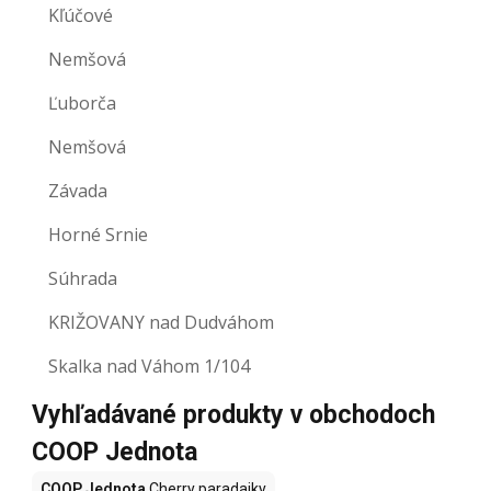
Kľúčové
Nemšová
Ľuborča
Nemšová
Závada
Horné Srnie
Súhrada
KRIŽOVANY nad Dudváhom
Skalka nad Váhom 1/104
Vyhľadávané produkty v obchodoch
COOP Jednota
COOP Jednota
Cherry paradajky