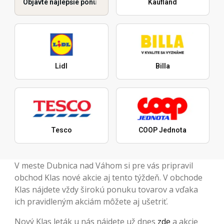
Objavte najlepšie ponuky
Kaufland
Lidl
Billa
Tesco
COOP Jednota
V meste Dubnica nad Váhom si pre vás pripravil
obchod Klas nové akcie aj tento týždeň. V obchode
Klas nájdete vždy širokú ponuku tovarov a vďaka
ich pravidleným akciám môžete aj ušetriť.
Nový Klas leták u nás nájdete už dnes
zde
a akcie