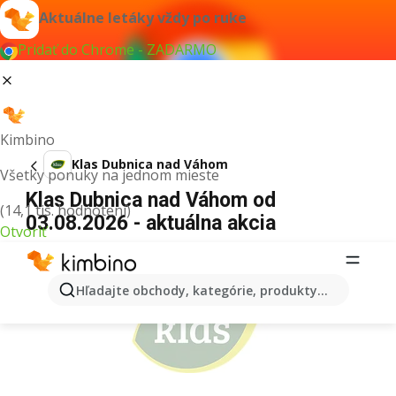
Aktuálne letáky vždy po ruke
Pridať do Chrome - ZADARMO
Kimbino
Klas Dubnica nad Váhom
Všetky ponuky na jednom mieste
Klas Dubnica nad Váhom od
(14,1 tis. hodnotení)
03.08.2026 - aktuálna akcia
Otvoriť
REKLAMA
Hľadajte obchody, kategórie, produkty...