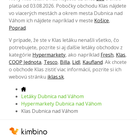
platia od 03.08.2026. Pobočky obchodu Klas nájdete
vo viacerých mestách a okrem mesta Dubnica nad
Váhom ich nájdete napríklad v meste
Košice
,
Poprad
.
V prípade, že ste v Klas letáku nenašli všetko, čo
potrebujete, pozrite si aj ďalšie letáky obchodov z
kategórie
Hypermarkety
, ako napríklad
Fresh
,
Klas
,
COOP Jednota
,
Tesco
,
Billa
,
Lidl
,
Kaufland
. Ak chcete
o obchode Klas zistiť viac informácií, pozrite si ich
webovú stránku
iklas.sk
.
Letáky Dubnica nad Váhom
Hypermarkety Dubnica nad Váhom
Klas Dubnica nad Váhom