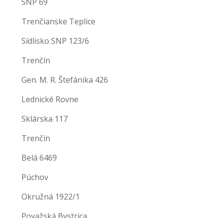
SNP 69
Trenčianske Teplice
Sídlisko SNP 123/6
Trenčín
Gen. M. R. Štefánika 426
Lednické Rovne
Sklárska 117
Trenčín
Belá 6469
Púchov
Okružná 1922/1
Považská Bystrica