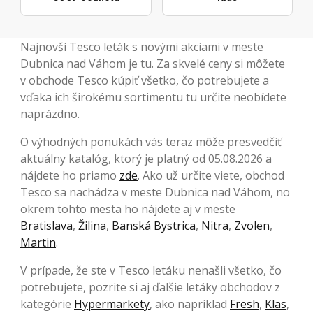
Najnovší Tesco leták s novými akciami v meste
Dubnica nad Váhom je tu. Za skvelé ceny si môžete
v obchode Tesco kúpiť všetko, čo potrebujete a
vďaka ich širokému sortimentu tu určite neobídete
naprázdno.
O výhodných ponukách vás teraz môže presvedčiť
aktuálny katalóg, ktorý je platný od 05.08.2026 a
nájdete ho priamo
zde
. Ako už určite viete, obchod
Tesco sa nachádza v meste Dubnica nad Váhom, no
okrem tohto mesta ho nájdete aj v meste
Bratislava
,
Žilina
,
Banská Bystrica
,
Nitra
,
Zvolen
,
Martin
.
V prípade, že ste v Tesco letáku nenašli všetko, čo
potrebujete, pozrite si aj ďalšie letáky obchodov z
kategórie
Hypermarkety
, ako napríklad
Fresh
,
Klas
,