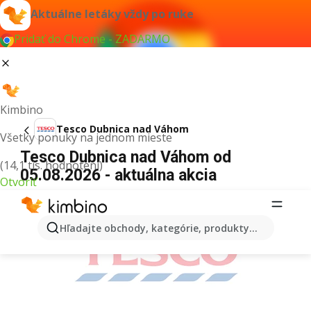
Aktuálne letáky vždy po ruke
Pridať do Chrome - ZADARMO
Kimbino
Tesco Dubnica nad Váhom
Všetky ponuky na jednom mieste
Tesco Dubnica nad Váhom od
(14,1 tis. hodnotení)
05.08.2026 - aktuálna akcia
Otvoriť
REKLAMA
Hľadajte obchody, kategórie, produkty...