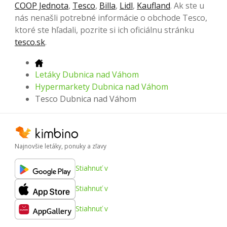
COOP Jednota
,
Tesco
,
Billa
,
Lidl
,
Kaufland
. Ak ste u
nás nenašli potrebné informácie o obchode Tesco,
ktoré ste hľadali, pozrite si ich oficiálnu stránku
tesco.sk
.
Letáky Dubnica nad Váhom
Hypermarkety Dubnica nad Váhom
Tesco Dubnica nad Váhom
Najnovšie letáky, ponuky a zľavy
Stiahnuť v
Stiahnuť v
Stiahnuť v