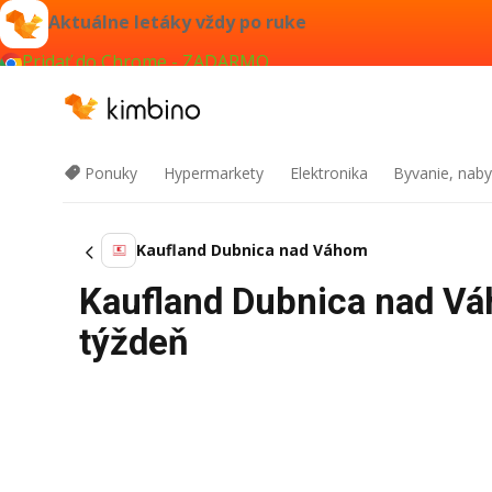
Aktuálne letáky vždy po ruke
Pridať do Chrome - ZADARMO
Ponuky
Hypermarkety
Elektronika
Byvanie, naby
Kaufland Dubnica nad Váhom
Kaufland Dubnica nad Váh
týždeň