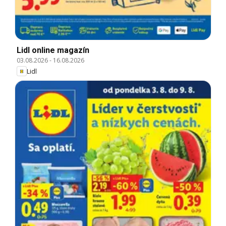
Lidl online magazín
03.08.2026
-
16.08.2026
Lidl