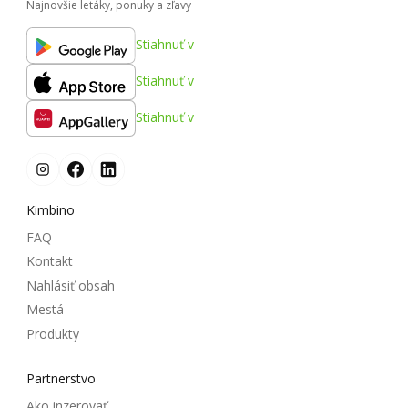
Najnovšie letáky, ponuky a zľavy
Stiahnuť v
Stiahnuť v
Stiahnuť v
Kimbino
FAQ
Kontakt
Nahlásiť obsah
Mestá
Produkty
Partnerstvo
Ako inzerovať