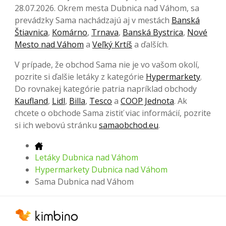
28.07.2026. Okrem mesta Dubnica nad Váhom, sa
prevádzky Sama nachádzajú aj v mestách
Banská
Štiavnica
,
Komárno
,
Trnava
,
Banská Bystrica
,
Nové
Mesto nad Váhom
a
Veľký Krtíš
a ďalších.
V prípade, že obchod Sama nie je vo vašom okolí,
pozrite si ďalšie letáky z kategórie
Hypermarkety
.
Do rovnakej kategórie patria napríklad obchody
Kaufland
,
Lidl
,
Billa
,
Tesco
a
COOP Jednota
. Ak
chcete o obchode Sama zistiť viac informácií, pozrite
si ich webovú stránku
samaobchod.eu
.
Letáky Dubnica nad Váhom
Hypermarkety Dubnica nad Váhom
Sama Dubnica nad Váhom