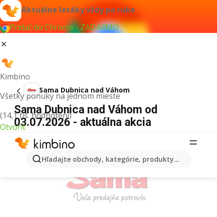
Aktuálne letáky vždy po ruke
Pridať do Chrome - ZADARMO
Kimbino
Sama Dubnica nad Váhom
Všetky ponuky na jednom mieste
Sama Dubnica nad Váhom od
(14,1 tis. hodnotení)
03.07.2026 - aktuálna akcia
Otvoriť
REKLAMA
Hľadajte obchody, kategórie, produkty...