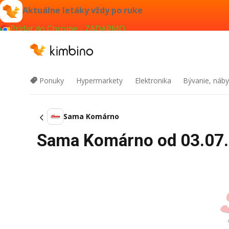
Aktuálne letáky vždy po ruke
Pridať do Chrome - ZADARMO
Ponuky
Hypermarkety
Elektronika
Bývanie, náby
Sama Komárno
Sama Komárno od 03.07.2