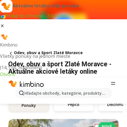
Aktuálne letáky vždy po ruke
Pridať do Chrome - ZADARMO
Kimbino
Odev, obuv a šport Zlaté Moravce
Všetky ponuky na jednom mieste
Odev, obuv a šport Zlaté Moravce -
(14,1 tis. hodnotení)
Aktuálne akciové letáky online
Otvoriť
Hľadajte obchody, kategórie, produkty...
Pepco
Deichma
Ponuky
NOVÝ