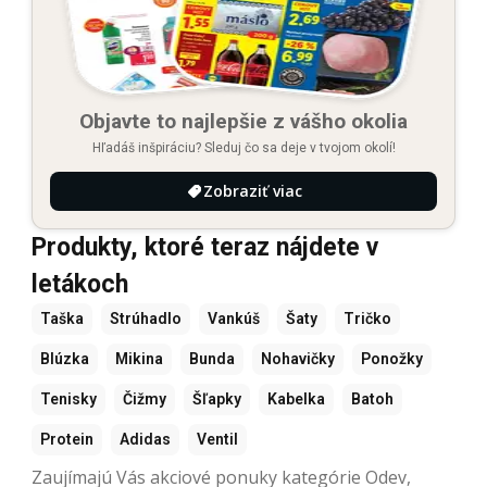
Objavte to najlepšie z vášho okolia
Hľadáš inšpiráciu? Sleduj čo sa deje v tvojom okolí!
Zobraziť viac
Produkty, ktoré teraz nájdete v
letákoch
Taška
Strúhadlo
Vankúš
Šaty
Tričko
Blúzka
Mikina
Bunda
Nohavičky
Ponožky
Tenisky
Čižmy
Šľapky
Kabelka
Batoh
Protein
Adidas
Ventil
Zaujímajú Vás akciové ponuky kategórie Odev,