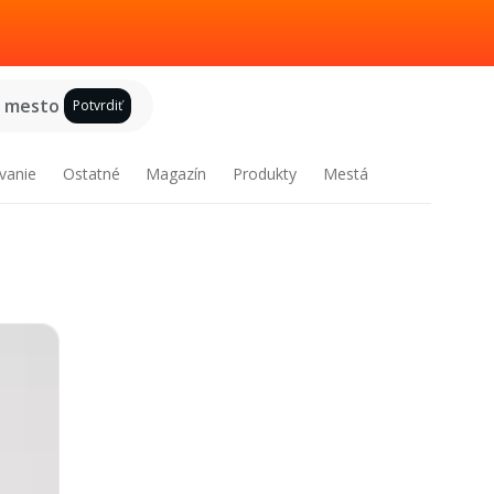
e mesto
Potvrdiť
vanie
Ostatné
Magazín
Produkty
Mestá