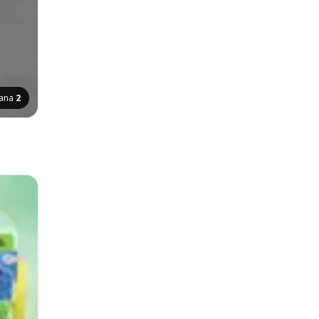
rana
2