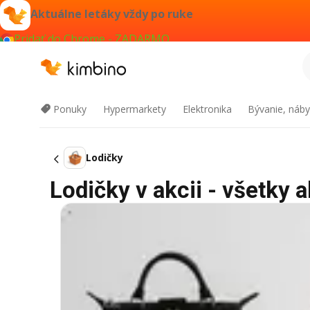
Aktuálne letáky vždy po ruke
Pridať do Chrome - ZADARMO
Ponuky
Hypermarkety
Elektronika
Bývanie, náby
Lodičky
Lodičky v akcii - všetky a