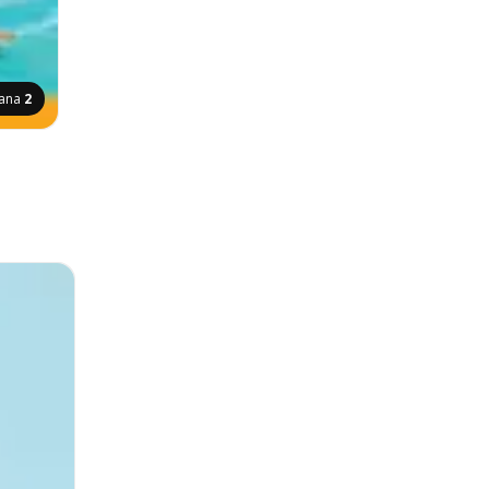
rana
2