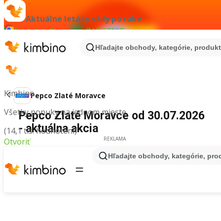
Aktuálne letáky vždy po ruke
Pridať do Chrome - ZADARMO
Hľadajte obchody, kategórie, produkty
Kimbino
Pepco Zlaté Moravce
Všetky ponuky na jednom mieste
Pepco Zlaté Moravce od 30.07.2026
- aktuálna akcia
(14,1 tis. hodnotení)
REKLAMA
Otvoriť
Hľadajte obchody, kategórie, prod