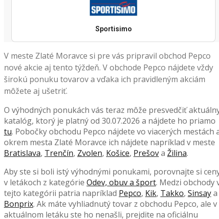
Sportisimo
V meste Zlaté Moravce si pre vás pripravil obchod Pepco
nové akcie aj tento týždeň. V obchode Pepco nájdete vždy
širokú ponuku tovarov a vďaka ich pravidleným akciám
môžete aj ušetriť.
O výhodných ponukách vás teraz môže presvedčiť aktuáln
katalóg, ktorý je platný od 30.07.2026 a nájdete ho priamo
tu
. Pobočky obchodu Pepco nájdete vo viacerých mestách 
okrem mesta Zlaté Moravce ich nájdete napríklad v meste
Bratislava
,
Trenčín
,
Zvolen
,
Košice
,
Prešov
a
Žilina
.
Aby ste si boli istý výhodnými ponukami, porovnajte si cen
v letákoch z kategórie
Odev, obuv a šport
. Medzi obchody 
tejto kategórii patria napríklad
Pepco
,
Kik
,
Takko
,
Sinsay
a
Bonprix
. Ak máte vyhliadnutý tovar z obchodu Pepco, ale v
aktuálnom letáku ste ho nenašli, prejdite na oficiálnu