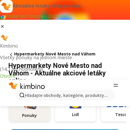
Aktuálne letáky vždy po ruke
Pridať do Chrome - ZADARMO
Kimbino
Hypermarkety Nové Mesto nad Váhom
Všetky ponuky na jednom mieste
Hypermarkety Nové Mesto nad
(14,1 tis. hodnotení)
Váhom - Aktuálne akciové letáky
Otvoriť
online
Hľadajte obchody, kategórie, produkty...
Lidl
Tesco
Ponuky