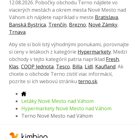
12.08.2026. Pobočky obchodu Terno nájdete vo
viacerých mestách a okrem mesta Nové Mesto nad
Váhom ich nájdete napríklad v meste
Bratislava
,
Banská Bystrica
,
Trenčín
,
Brezno
,
Nové Zámky
,
Trnava
.
Aby ste si boli istý výhodnými ponukami, porovnajte
si ceny v letákoch z kategórie
Hypermarkety
. Medzi
obchody v tejto kategórii patria napríklad
Fresh
,
Klas
,
COOP Jednota
,
Tesco
,
Billa
,
Lidl
,
Kaufland
. Ak
chcete o obchode Terno zistiť viac informácií,
pozrite si ich webovú stránku
terno.sk
.
Letáky Nové Mesto nad Váhom
Hypermarkety Nové Mesto nad Váhom
Terno Nové Mesto nad Váhom