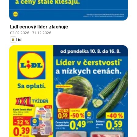
Lidl cenový líder zlacňuje
02.02.2026
-
31.12.2026
Lidl