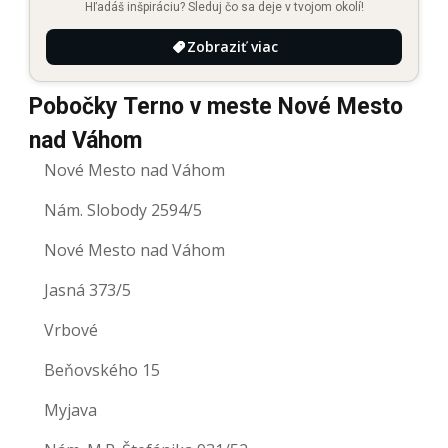
Hľadáš inšpiráciu? Sleduj čo sa deje v tvojom okolí!
Zobraziť viac
Pobočky Terno v meste Nové Mesto
nad Váhom
Nové Mesto nad Váhom
Nám. Slobody 2594/5
Nové Mesto nad Váhom
Jasná 373/5
Vrbové
Beňovského 15
Myjava