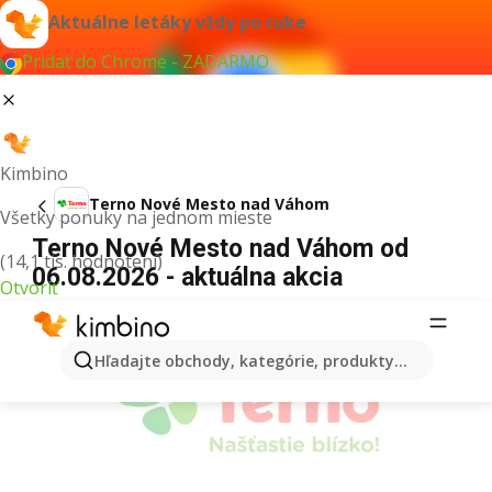
Aktuálne letáky vždy po ruke
Pridať do Chrome - ZADARMO
Kimbino
Terno Nové Mesto nad Váhom
Všetky ponuky na jednom mieste
Terno Nové Mesto nad Váhom od
(14,1 tis. hodnotení)
06.08.2026 - aktuálna akcia
Otvoriť
REKLAMA
Hľadajte obchody, kategórie, produkty...