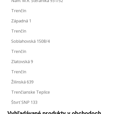
Nám. M.R. Štefánika 931/52
Trenčín
Západná 1
Trenčín
Soblahovská 1508/4
Trenčín
Zlatovská 9
Trenčín
Žilinská 639
Trenčianske Teplice
Štvrť SNP 133
Vyhľadávané produkty v obchodoch