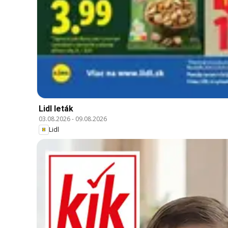
Lidl leták
03.08.2026
-
09.08.2026
Lidl