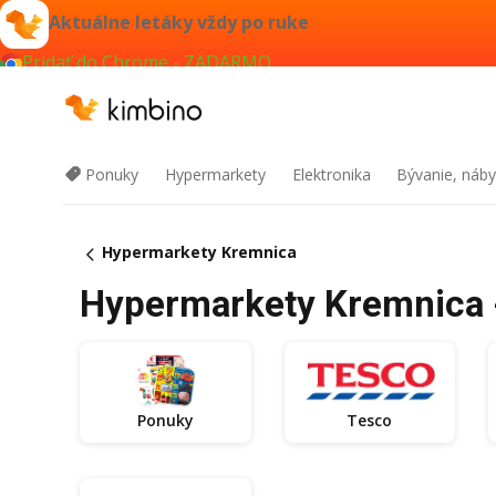
Aktuálne letáky vždy po ruke
Pridať do Chrome - ZADARMO
Ponuky
Hypermarkety
Elektronika
Bývanie, náby
Hypermarkety Kremnica
Hypermarkety Kremnica -
Ponuky
Tesco