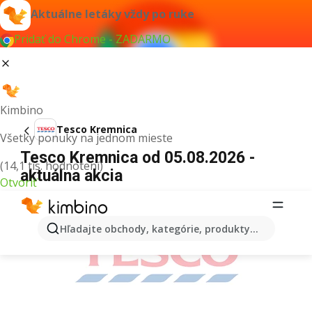
Aktuálne letáky vždy po ruke
Pridať do Chrome - ZADARMO
Kimbino
Tesco Kremnica
Všetky ponuky na jednom mieste
Tesco Kremnica od 05.08.2026 -
(14,1 tis. hodnotení)
aktuálna akcia
Otvoriť
REKLAMA
Hľadajte obchody, kategórie, produkty...