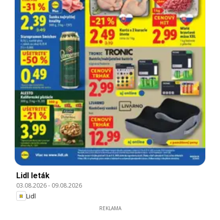
Lidl leták
03.08.2026
-
09.08.2026
Lidl
REKLAMA