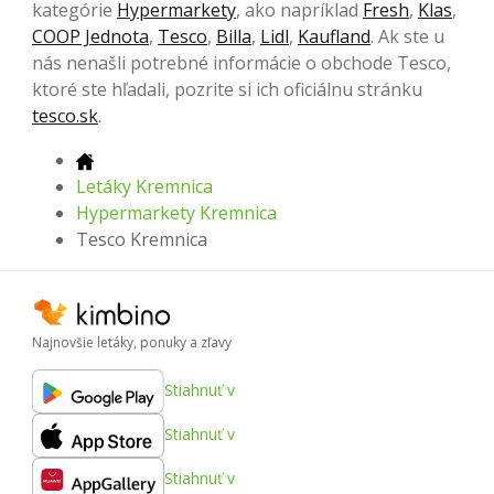
kategórie
Hypermarkety
, ako napríklad
Fresh
,
Klas
,
COOP Jednota
,
Tesco
,
Billa
,
Lidl
,
Kaufland
. Ak ste u
nás nenašli potrebné informácie o obchode Tesco,
ktoré ste hľadali, pozrite si ich oficiálnu stránku
tesco.sk
.
Letáky Kremnica
Hypermarkety Kremnica
Tesco Kremnica
Najnovšie letáky, ponuky a zľavy
Stiahnuť v
Stiahnuť v
Stiahnuť v