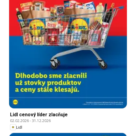
Lidl cenový líder zlacňuje
02.02.2026
-
31.12.2026
Lidl