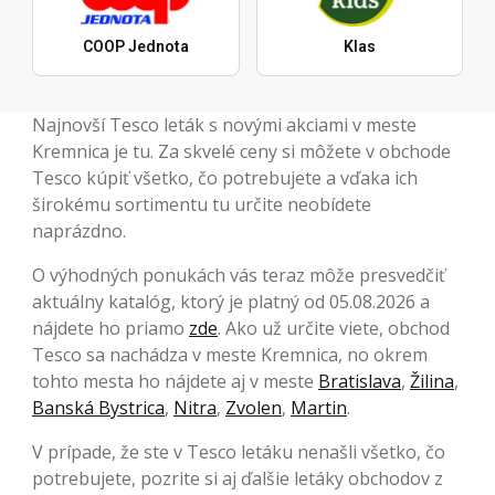
COOP Jednota
Klas
Najnovší Tesco leták s novými akciami v meste
Kremnica je tu. Za skvelé ceny si môžete v obchode
Tesco kúpiť všetko, čo potrebujete a vďaka ich
širokému sortimentu tu určite neobídete
naprázdno.
O výhodných ponukách vás teraz môže presvedčiť
aktuálny katalóg, ktorý je platný od 05.08.2026 a
nájdete ho priamo
zde
. Ako už určite viete, obchod
Tesco sa nachádza v meste Kremnica, no okrem
tohto mesta ho nájdete aj v meste
Bratislava
,
Žilina
,
Banská Bystrica
,
Nitra
,
Zvolen
,
Martin
.
V prípade, že ste v Tesco letáku nenašli všetko, čo
potrebujete, pozrite si aj ďalšie letáky obchodov z