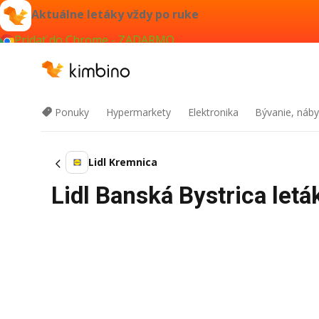
Aktuálne letáky vždy po ruke
Pridať do Chrome - ZADARMO
Ponuky
Hypermarkety
Elektronika
Bývanie, náby
Lidl Kremnica
Lidl Banská Bystrica let