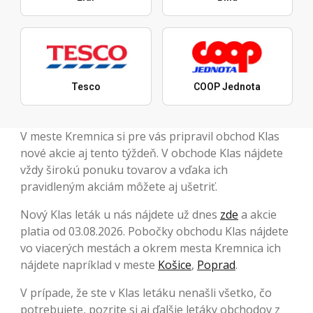
Tesco
COOP Jednota
V meste Kremnica si pre vás pripravil obchod Klas
nové akcie aj tento týždeň. V obchode Klas nájdete
vždy širokú ponuku tovarov a vďaka ich
pravidleným akciám môžete aj ušetriť.
Nový Klas leták u nás nájdete už dnes
zde
a akcie
platia od 03.08.2026. Pobočky obchodu Klas nájdete
vo viacerých mestách a okrem mesta Kremnica ich
nájdete napríklad v meste
Košice
,
Poprad
.
V prípade, že ste v Klas letáku nenašli všetko, čo
potrebujete, pozrite si aj ďalšie letáky obchodov z