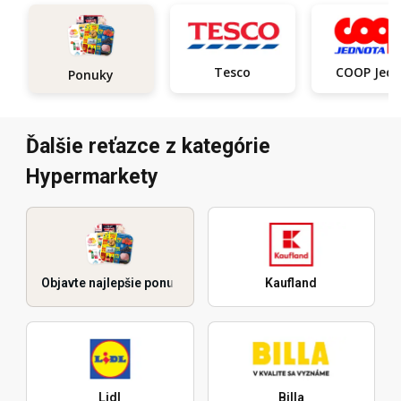
Tesco
COOP Je
Ponuky
Ďalšie reťazce z kategórie
Hypermarkety
Objavte najlepšie ponuky
Kaufland
Lidl
Billa