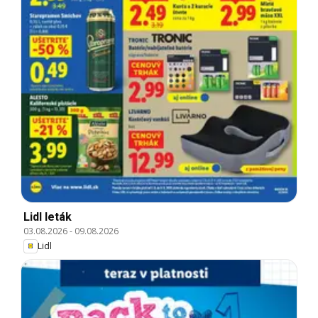
Lidl leták
03.08.2026
-
09.08.2026
Lidl