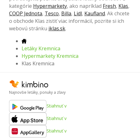
kategórie
Hypermarkety
, ako napríklad
Fresh
,
Klas
,
COOP Jednota
,
Tesco
,
Billa
,
Lidl
,
Kaufland
. Ak chcete
o obchode Klas zistiť viac informácií, pozrite si ich
webovú stránku
iklas.sk
.
Letáky Kremnica
Hypermarkety Kremnica
Klas Kremnica
Najnovšie letáky, ponuky a zľavy
Stiahnuť v
Stiahnuť v
Stiahnuť v