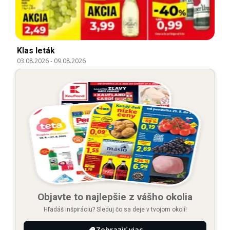
Klas leták
03.08.2026
-
09.08.2026
Objavte to najlepšie z vášho okolia
Hľadáš inšpiráciu? Sleduj čo sa deje v tvojom okolí!
Zobraziť viac