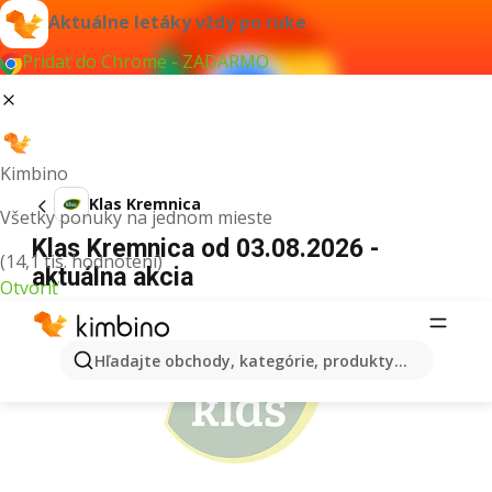
Aktuálne letáky vždy po ruke
Pridať do Chrome - ZADARMO
Kimbino
Klas Kremnica
Všetky ponuky na jednom mieste
Klas Kremnica od 03.08.2026 -
(14,1 tis. hodnotení)
aktuálna akcia
Otvoriť
REKLAMA
Hľadajte obchody, kategórie, produkty...