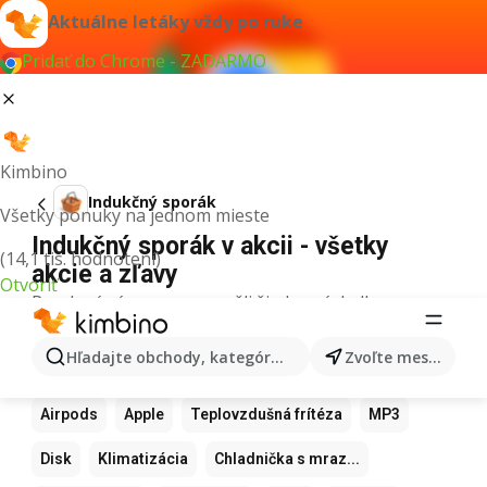
Aktuálne letáky vždy po ruke
Pridať do Chrome - ZADARMO
Kimbino
Indukčný sporák
Všetky ponuky na jednom mieste
Indukčný sporák v akcii - všetky
(14,1 tis. hodnotení)
akcie a zľavy
Otvoriť
Pre daný výraz sme nenašli žiadne výsledky.
Ďalšie obľúbené produkty
Hľadajte obchody, kategórie, produkty...
Zvoľte mesto
Samsung
Iphone
Xiaomi
Apple Watch
Airpods
Apple
Teplovzdušná frítéza
MP3
Disk
Klimatizácia
Chladnička s mraz...