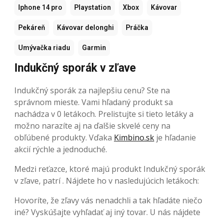
Iphone 14 pro
Playstation
Xbox
Kávovar
Pekáreň
Kávovar delonghi
Práčka
Umývačka riadu
Garmin
Indukčný sporák v zľave
Indukčný sporák za najlepšiu cenu? Ste na
správnom mieste. Vami hľadaný produkt sa
nachádza v 0 letákoch. Prelistujte si tieto letáky a
možno narazíte aj na ďalšie skvelé ceny na
obľúbené produkty. Vďaka
Kimbino.sk
je hľadanie
akcií rýchle a jednoduché.
Medzi reťazce, ktoré majú produkt Indukčný sporák
v zľave, patrí . Nájdete ho v nasledujúcich letákoch:
Hovoríte, že zľavy vás nenadchli a tak hľadáte niečo
iné? Vyskúšajte vyhľadať aj iný tovar. U nás nájdete