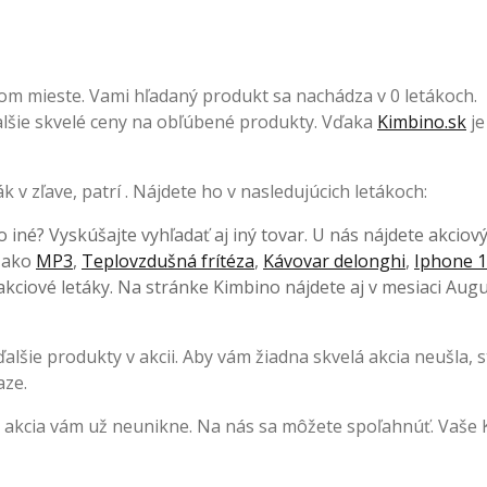
om mieste. Vami hľadaný produkt sa nachádza v 0 letákoch.
 ďalšie skvelé ceny na obľúbené produkty. Vďaka
Kimbino.sk
je
v zľave, patrí . Nájdete ho v nasledujúcich letákoch:
o iné? Vyskúšajte vyhľadať aj iný tovar. U nás nájdete akciov
, ako
MP3
,
Teplovzdušná frítéza
,
Kávovar delonghi
,
Iphone 1
kciové letáky. Na stránke Kimbino nájdete aj v mesiaci Augu
lšie produkty v akcii. Aby vám žiadna skvelá akcia neušla, s
aze.
 akcia vám už neunikne. Na nás sa môžete spoľahnúť. Vaše 