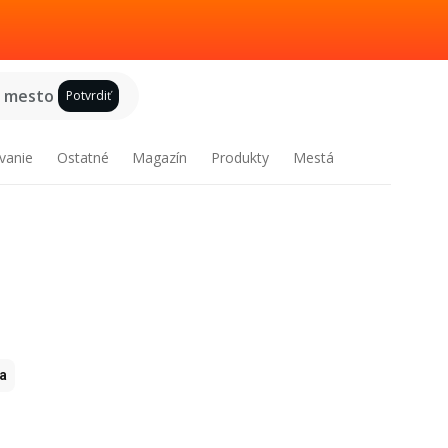
e mesto
Potvrdiť
vanie
Ostatné
Magazín
Produkty
Mestá
ia