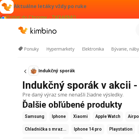
Aktuálne letáky vždy po ruke
Pridať do Chrome - ZADARMO
Ponuky
Hypermarkety
Elektronika
Bývanie, náby
Indukčný sporák
Indukčný sporák v akcii -
Pre daný výraz sme nenašli žiadne výsledky.
Ďalšie obľúbené produkty
Samsung
Iphone
Xiaomi
Apple Watch
Airp
Chladnička s mraz...
Iphone 14 pro
Playstation