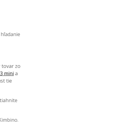
 hľadanie
ý tovar zo
3 mini
a
st tie
tiahnite
Kimbino.