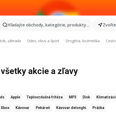
Hľadajte obchody, kategórie, produkty...
Zvoľt
tok, záhrada
Odev, obuv a šport
Drogéria, kozmetika
Cesto
 všetky akcie a zľavy
ods
Apple
Teplovzdušná frítéza
MP3
Disk
Klimatizác
Xbox
Kávovar
Pekáreň
Kávovar delonghi
Práčka