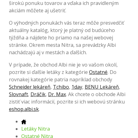
širokú ponuku tovarov a vďaka ich pravidleným
akciám môžete aj ušetriť.
O výhodných ponukách vás teraz môže presvedčiť
aktuálny katalóg, ktorý je platný od budúceho
týždňa a nájdete ho priamo na našej webovej
stránke. Okrem mesta Nitra, sa prevádzky Albi
nachádzajú aj v mestách a ďalších.
V prípade, že obchod Albi nie je vo vašom okolí,
pozrite si ďalšie letáky z kategórie
Ostatné
. Do
rovnakej kategórie patria napríklad obchody
Schneider lekáreň
,
Tchibo
,
1day
,
BENU Lekáreň
,
Slovnaft
,
Dráčik
,
Dr. Max
. Ak chcete o obchode Albi
zistiť viac informácií, pozrite si ich webovú stránku
eshop.albi.sk
.
Letáky Nitra
Ostatné Nitra