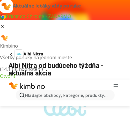
Aktuálne letáky vždy po ruke
Pridať do Chrome - ZADARMO
Kimbino
Albi Nitra
Všetky ponuky na jednom mieste
Albi Nitra od budúceho týždňa -
(14,1 tis. hodnotení)
aktuálna akcia
Otvoriť
REKLAMA
Hľadajte obchody, kategórie, produkty...