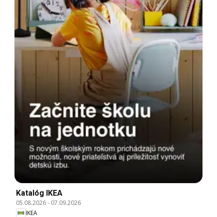
Katalóg IKEA
05.08.2026
-
07.09.2026
IKEA