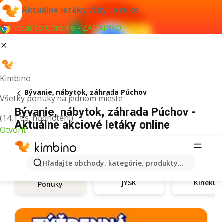
Aktuálne letáky vždy po ruke
Pridať do Chrome - ZADARMO
Kimbino
Bývanie, nábytok, záhrada Púchov
Všetky ponuky na jednom mieste
Bývanie, nábytok, záhrada Púchov -
(14,1 tis. hodnotení)
Aktuálne akciové letáky online
Otvoriť
Hľadajte obchody, kategórie, produkty...
JYSK
Kinekus
Ponuky