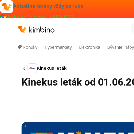
Aktuálne letáky vždy po ruke
Pridať do Chrome - ZADARMO
Ponuky
Hypermarkety
Elektronika
Bývanie, náby
Kinekus leták
Kinekus leták od 01.06.2