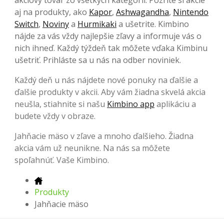
aj na produkty, ako
Kapor
,
Ashwagandha
,
Nintendo
Switch
,
Noviny
a
Hurmikaki
a ušetrite. Kimbino
nájde za vás vždy najlepšie zľavy a informuje vás o
nich ihneď. Každý týždeň tak môžete vďaka Kimbinu
ušetriť. Prihláste sa u nás na odber noviniek.
Každý deň u nás nájdete nové ponuky na ďalšie a
ďalšie produkty v akcii. Aby vám žiadna skvelá akcia
neušla, stiahnite si našu
Kimbino app
aplikáciu a
budete vždy v obraze.
Jahňacie mäso v zľave a mnoho ďalšieho. Žiadna
akcia vám už neunikne. Na nás sa môžete
spoľahnúť. Vaše Kimbino.
Produkty
Jahňacie mäso