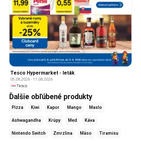
Tesco Hypermarket - leták
05.08.2026
-
11.08.2026
Tesco
Ďalšie obľúbené produkty
Pizza
Kiwi
Kapor
Mango
Maslo
Ashwagandha
Krúpy
Med
Káva
Nintendo Switch
Zmrzlina
Mäso
Tiramisu