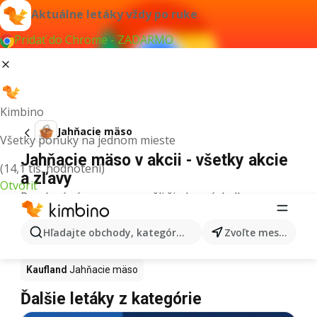
Aktuálne letáky vždy po ruke
Pridať do Chrome - ZADARMO
Kimbino
Jahňacie mäso
Všetky ponuky na jednom mieste
Jahňacie mäso v akcii - všetky akcie
(14,1 tis. hodnotení)
a zľavy
Otvoriť
Pre daný výraz sme nenašli žiadne výsledky.
Jahňacie mäso v akcii - Kde kúpiť?
Hľadajte obchody, kategórie, produkty...
Zvoľte mesto
Tesco
Jahňacie mäso
Lidl
Jahňacie mäso
Kaufland
Jahňacie mäso
Ďalšie letáky z kategórie