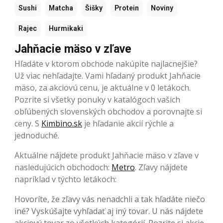
Sushi
Matcha
Šišky
Protein
Noviny
Rajec
Hurmikaki
Jahňacie mäso v zľave
Hľadáte v ktorom obchode nakúpite najlacnejšie?
Už viac nehľadajte. Vami hľadaný produkt Jahňacie
mäso, za akciovú cenu, je aktuálne v 0 letákoch.
Pozrite si všetky ponuky v katalógoch vašich
obľúbených slovenských obchodov a porovnajte si
ceny. S
Kimbino.sk
je hľadanie akcií rýchle a
jednoduché.
Aktuálne nájdete produkt Jahňacie mäso v zľave v
nasledujúcich obchodoch:
Metro
. Zľavy nájdete
napríklad v týchto letákoch:
Hovoríte, že zľavy vás nenadchli a tak hľadáte niečo
iné? Vyskúšajte vyhľadať aj iný tovar. U nás nájdete
akciový tovar zo všetkých kategórií. Pozrite si akcie