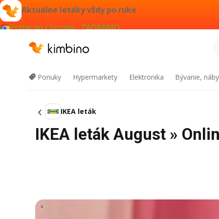
Aktuálne letáky vždy po ruke
Pridať do Chrome - ZADARMO
Ponuky
Hypermarkety
Elektronika
Bývanie, náby
IKEA leták
IKEA leták August » Onli