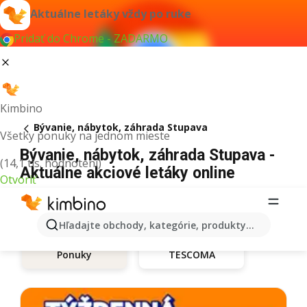
Aktuálne letáky vždy po ruke
Pridať do Chrome - ZADARMO
Kimbino
Bývanie, nábytok, záhrada Stupava
Všetky ponuky na jednom mieste
Bývanie, nábytok, záhrada Stupava -
(14,1 tis. hodnotení)
Aktuálne akciové letáky online
Otvoriť
Hľadajte obchody, kategórie, produkty...
TESCOMA
Ponuky