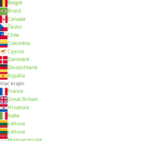
België
Brasil
Canada
Česko
Chile
Colombia
Cyprus
Danmark
Deutschland
España
Viac krajín
France
Great Britain
Hrvatska
Italia
Lietuva
Lietuva
Magyarország