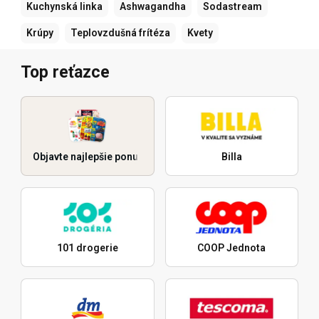
Kuchynská linka
Ashwagandha
Sodastream
Krúpy
Teplovzdušná frítéza
Kvety
Top reťazce
Objavte najlepšie ponuky
Billa
101 drogerie
COOP Jednota