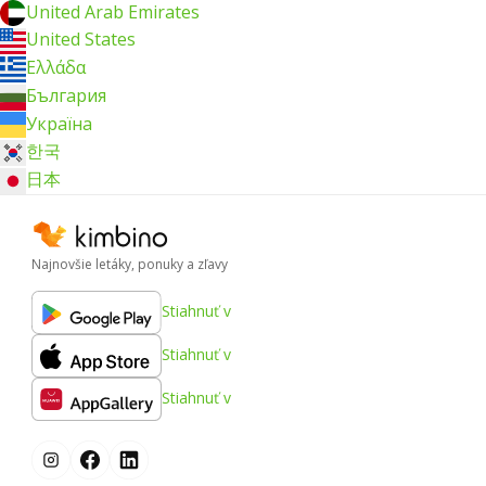
United Arab Emirates
United States
Ελλάδα
България
Україна
한국
日本
Najnovšie letáky, ponuky a zľavy
Stiahnuť v
Stiahnuť v
Stiahnuť v