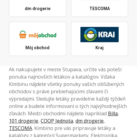
dm drogerie
TESCOMA
Môj obchod
Kraj
Ak nakupujete v meste Stupava, určite vás poteší
ponuka najnovších letákov a katalógov. Vďaka
Kimbinu nájdete všetky ponuky vašich obľúbených
obchodov s práve prebiehajúcimi zľavami či
výpredajmi. Sledujte letáky pravidelne každý týždeň
online a budete informovaní o tých najvýhodnejších
zľavách. Medzi obchodmi nájdete napríklad
Billa
,
101 drogerie
,
COOP Jednota
,
dm drogerie
,
TESCOMA
. Kimbino pre vás pripravuje letáky a
katalógy z kategórií Supermarkety, Elektronika,