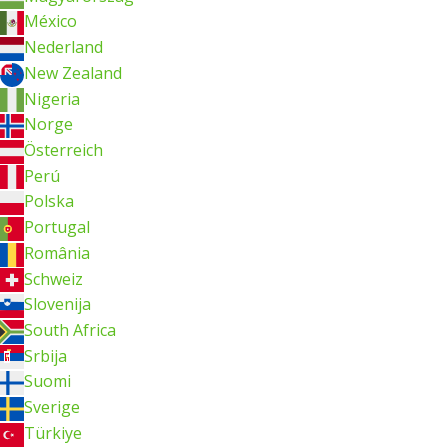
México
Nederland
New Zealand
Nigeria
Norge
Österreich
Perú
Polska
Portugal
România
Schweiz
Slovenija
South Africa
Srbija
Suomi
Sverige
Türkiye