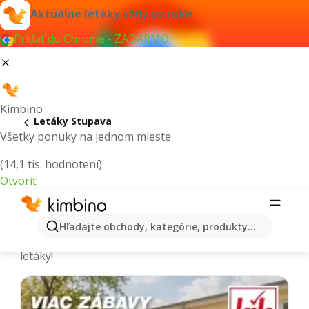
Aktuálne letáky vždy po ruke
Pridať do Chrome - ZADARMO
Kimbino
Letáky Stupava
Všetky ponuky na jednom mieste
(14,1 tis. hodnotení)
Otvoriť
Stupava - Aktuálne letáky a katalógy
Hľadajte obchody, kategórie, produkty...
Vyberáme tie najaktuálnejšie a najobľúbenejšie
letáky!