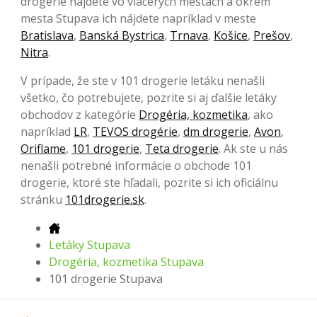
drogerie nájdete vo viacerých mestách a okrem
mesta Stupava ich nájdete napríklad v meste
Bratislava
,
Banská Bystrica
,
Trnava
,
Košice
,
Prešov
,
Nitra
.
V prípade, že ste v 101 drogerie letáku nenašli
všetko, čo potrebujete, pozrite si aj ďalšie letáky
obchodov z kategórie
Drogéria, kozmetika
, ako
napríklad
LR
,
TEVOS drogérie
,
dm drogerie
,
Avon
,
Oriflame
,
101 drogerie
,
Teta drogerie
. Ak ste u nás
nenašli potrebné informácie o obchode 101
drogerie, ktoré ste hľadali, pozrite si ich oficiálnu
stránku
101drogerie.sk
.
Letáky Stupava
Drogéria, kozmetika Stupava
101 drogerie Stupava