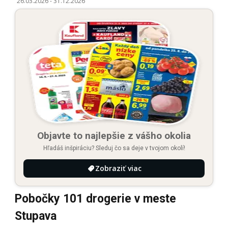
26.03.2026
-
31.12.2026
Objavte to najlepšie z vášho okolia
Hľadáš inšpiráciu? Sleduj čo sa deje v tvojom okolí!
Zobraziť viac
Pobočky 101 drogerie v meste
Stupava