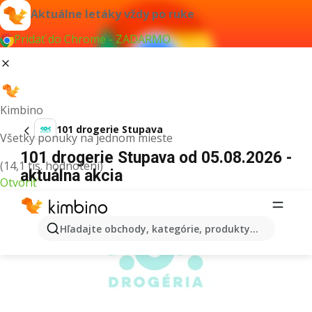
Aktuálne letáky vždy po ruke
Pridať do Chrome - ZADARMO
Kimbino
101 drogerie Stupava
Všetky ponuky na jednom mieste
101 drogerie Stupava od 05.08.2026 -
(14,1 tis. hodnotení)
aktuálna akcia
Otvoriť
REKLAMA
Hľadajte obchody, kategórie, produkty...