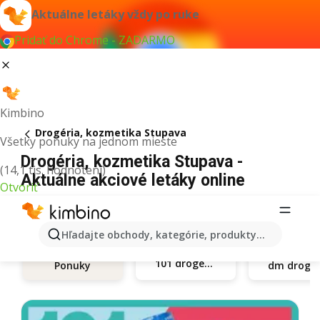
Aktuálne letáky vždy po ruke
Pridať do Chrome - ZADARMO
Kimbino
Drogéria, kozmetika Stupava
Všetky ponuky na jednom mieste
Drogéria, kozmetika Stupava -
(14,1 tis. hodnotení)
Aktuálne akciové letáky online
Otvoriť
Hľadajte obchody, kategórie, produkty...
101 drogerie
Ponuky
dm d