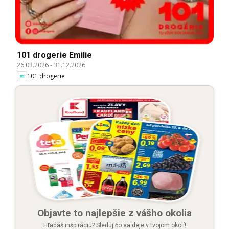
101 drogerie Emilie
26.03.2026
-
31.12.2026
101 drogerie
Objavte to najlepšie z vášho okolia
Hľadáš inšpiráciu? Sleduj čo sa deje v tvojom okolí!