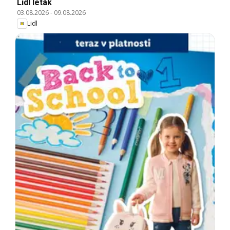
Lidl leták
03.08.2026
-
09.08.2026
Lidl