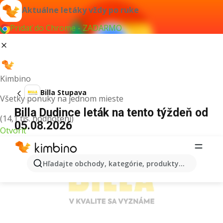
Aktuálne letáky vždy po ruke
Pridať do Chrome - ZADARMO
Kimbino
Billa Stupava
Všetky ponuky na jednom mieste
Billa Dudince leták na tento týždeň od
(14,1 tis. hodnotení)
05.08.2026
Otvoriť
REKLAMA
Hľadajte obchody, kategórie, produkty...