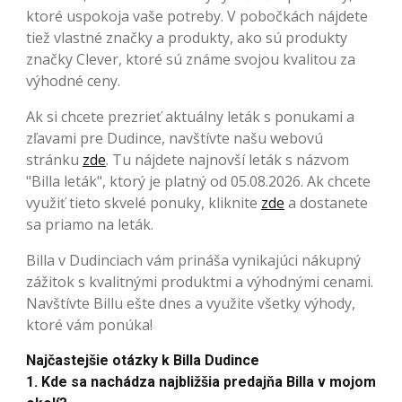
ktoré uspokoja vaše potreby. V pobočkách nájdete
tiež vlastné značky a produkty, ako sú produkty
značky Clever, ktoré sú známe svojou kvalitou za
výhodné ceny.
Ak si chcete prezrieť aktuálny leták s ponukami a
zľavami pre Dudince, navštívte našu webovú
stránku
zde
. Tu nájdete najnovší leták s názvom
"Billa leták", ktorý je platný od 05.08.2026. Ak chcete
využiť tieto skvelé ponuky, kliknite
zde
a dostanete
sa priamo na leták.
Billa v Dudinciach vám prináša vynikajúci nákupný
zážitok s kvalitnými produktmi a výhodnými cenami.
Navštívte Billu ešte dnes a využite všetky výhody,
ktoré vám ponúka!
Najčastejšie otázky k Billa Dudince
1. Kde sa nachádza najbližšia predajňa Billa v mojom