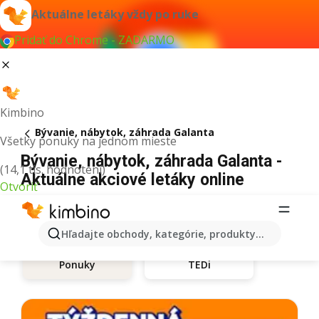
Aktuálne letáky vždy po ruke
Pridať do Chrome - ZADARMO
Kimbino
Bývanie, nábytok, záhrada Galanta
Všetky ponuky na jednom mieste
Bývanie, nábytok, záhrada Galanta -
(14,1 tis. hodnotení)
Aktuálne akciové letáky online
Otvoriť
Hľadajte obchody, kategórie, produkty...
TEDi
Ponuky