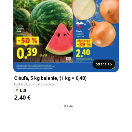
Strana
15
Cibuľa, 5 kg balenie, (1 kg = 0,48)
03.08.2026
-
09.08.2026
Lidl
2,40 €
REKLAMA