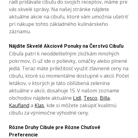
radi pridávate cibuľu do svojich receptov, máme pre
vás skvelé správy. Na našej stránke nájdete
aktuálne akcie na cibuľu, ktoré vám umožnia ušetriť
pri nákupe tohto základného kulinárskeho
záznamu.
Nájdite Skvelé Akciové Ponuky na Čerstvú Cibuľu
Cibuľa patrí k neoddeliteľným zložkám mnohých
pokrmov, či už ide o polievky, omáčky alebo plnené
jedlá. Teraz máte príležitosť využiť zľavnené ceny na
cibuľu, ktoré sú momentálne dostupné v akcii. Počet
letákov, v ktorých je táto obľúbená zelenina
aktuálne v akcii, dosahuje 15. V našom zozname
obchodov nájdete aktuálne
Lidl
,
Tesco
,
Billa
,
Kaufland
a
Klas
, kde si môžete zakúpiť kvalitnú
cibuľu za výnimočne výhodné ceny.
Rôzne Druhy Cibule pre Rôzne Chuťové
Preferencie