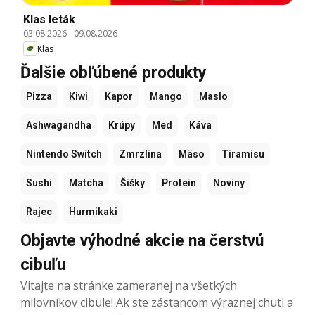
Klas leták
03.08.2026
-
09.08.2026
Klas
Ďalšie obľúbené produkty
Pizza
Kiwi
Kapor
Mango
Maslo
Ashwagandha
Krúpy
Med
Káva
Nintendo Switch
Zmrzlina
Mäso
Tiramisu
Sushi
Matcha
Šišky
Protein
Noviny
Rajec
Hurmikaki
Objavte výhodné akcie na čerstvú
cibuľu
Vitajte na stránke zameranej na všetkých
milovníkov cibule! Ak ste zástancom výraznej chuti a