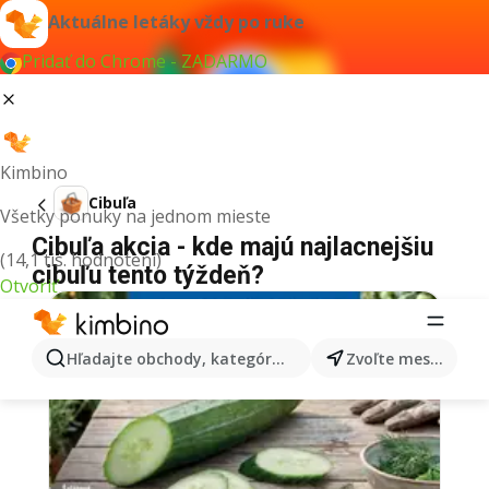
Aktuálne letáky vždy po ruke
Pridať do Chrome - ZADARMO
Kimbino
Cibuľa
Všetky ponuky na jednom mieste
Cibuľa akcia - kde majú najlacnejšiu
(14,1 tis. hodnotení)
cibuľu tento týždeň?
Otvoriť
Hľadajte obchody, kategórie, produkty...
Zvoľte mesto