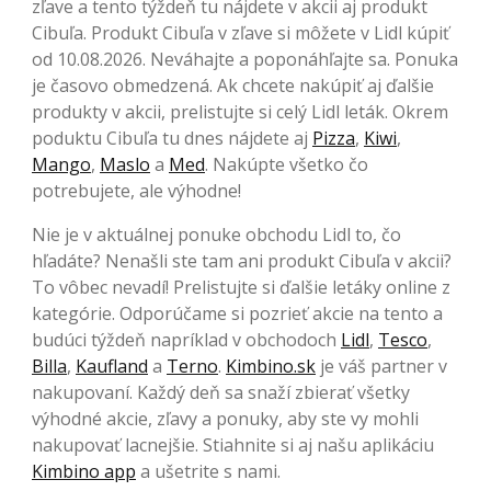
zľave a tento týždeň tu nájdete v akcii aj produkt
Cibuľa. Produkt Cibuľa v zľave si môžete v Lidl kúpiť
od 10.08.2026. Neváhajte a poponáhľajte sa. Ponuka
je časovo obmedzená. Ak chcete nakúpiť aj ďalšie
produkty v akcii, prelistujte si celý Lidl leták. Okrem
poduktu Cibuľa tu dnes nájdete aj
Pizza
,
Kiwi
,
Mango
,
Maslo
a
Med
. Nakúpte všetko čo
potrebujete, ale výhodne!
Nie je v aktuálnej ponuke obchodu Lidl to, čo
hľadáte? Nenašli ste tam ani produkt Cibuľa v akcii?
To vôbec nevadí! Prelistujte si ďalšie letáky online z
kategórie. Odporúčame si pozrieť akcie na tento a
budúci týždeň napríklad v obchodoch
Lidl
,
Tesco
,
Billa
,
Kaufland
a
Terno
.
Kimbino.sk
je váš partner v
nakupovaní. Každý deň sa snaží zbierať všetky
výhodné akcie, zľavy a ponuky, aby ste vy mohli
nakupovať lacnejšie. Stiahnite si aj našu aplikáciu
Kimbino app
a ušetrite s nami.