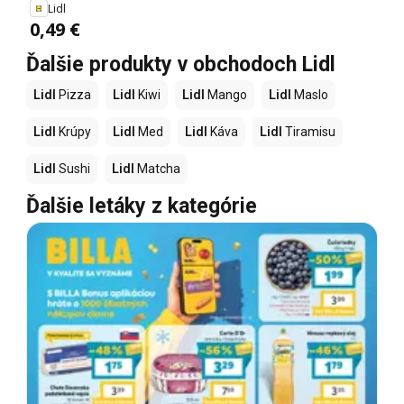
Lidl
0,49 €
Ďalšie produkty v obchodoch Lidl
Lidl
Pizza
Lidl
Kiwi
Lidl
Mango
Lidl
Maslo
Lidl
Krúpy
Lidl
Med
Lidl
Káva
Lidl
Tiramisu
Lidl
Sushi
Lidl
Matcha
Ďalšie letáky z kategórie