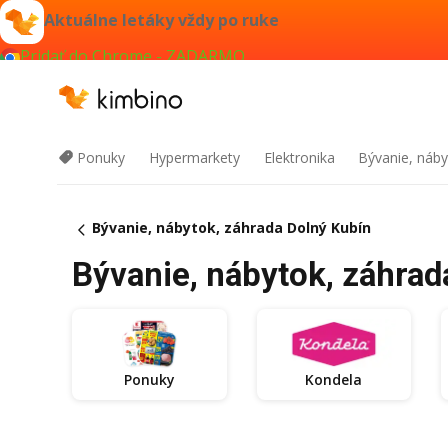
Aktuálne letáky vždy po ruke
Pridať do Chrome - ZADARMO
Ponuky
Hypermarkety
Elektronika
Bývanie, náby
Bývanie, nábytok, záhrada Dolný Kubín
Bývanie, nábytok, záhrad
Ponuky
Kondela