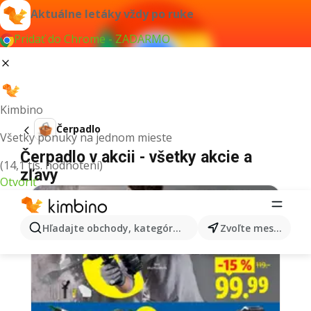
Aktuálne letáky vždy po ruke
Pridať do Chrome - ZADARMO
Kimbino
Čerpadlo
Všetky ponuky na jednom mieste
Čerpadlo v akcii - všetky akcie a
(14,1 tis. hodnotení)
zľavy
Otvoriť
Hľadajte obchody, kategórie, produkty...
Zvoľte mesto