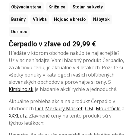
Obývacia stena
Knižnica
Stojan na kvety
Bazény
Vírivka
Hojdacie kreslo
Nábytok
Dormeo
Čerpadlo v zľave od 29,99 €
Hľadáte v ktorom obchode nakúpite najlacnejšie?
Už viac nehľadajte. Vami hľadaný produkt Čerpadlo,
za akciovú cenu, je aktuálne v 9 letákoch. Pozrite si
všetky ponuky v katalógoch vašich obľúbených
slovenských obchodov a porovnajte si ceny. S
Kimbino.sk
je hľadanie akcií rýchle a jednoduché.
Aktuálne prebieha akcia na produkt Čerpadlo v
obchodoch
Lidl
,
Merkury Market
,
OBI
,
Mountfield
a
XXXLutz
. Zľavnené ceny na tento produkt sú v
týchto letákoch:
Hovoríte, že zľavy vás nenadchli a tak hľadáte niečo