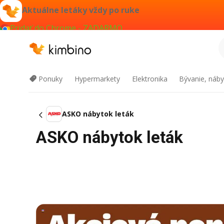
Aktuálne letáky vždy po ruke
Pridať do Chrome - ZADARMO
Ponuky
Hypermarkety
Elektronika
Bývanie, náby
ASKO nábytok leták
ASKO nábytok leták