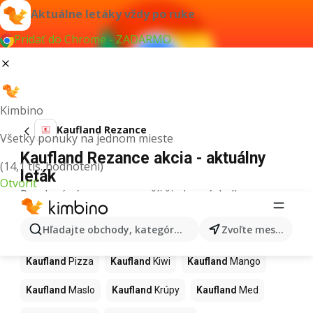
Aktuálne letáky vždy po ruke
Pridať do Chrome - ZADARMO
Kimbino
Kaufland Rezance
Všetky ponuky na jednom mieste
Kaufland Rezance akcia - aktuálny
(14,1 tis. hodnotení)
leták
Otvoriť
Pre daný výraz sme nenašli žiadne výsledky.
Ďalšie produkty v obchodoch
Hľadajte obchody, kategórie, produkty...
Zvoľte mesto
Kaufland
Kaufland
Pizza
Kaufland
Kiwi
Kaufland
Mango
Kaufland
Maslo
Kaufland
Krúpy
Kaufland
Med