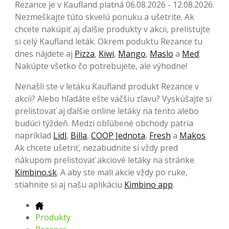
Rezance je v Kaufland platná 06.08.2026 - 12.08.2026.
Nezmeškajte túto skvelú ponuku a ušetrite. Ak
chcete nakúpiť aj ďalšie produkty v akcii, prelistujte
si celý Kaufland leták. Okrem poduktu Rezance tu
dnes nájdete aj
Pizza
,
Kiwi
,
Mango
,
Maslo
a
Med
.
Nakúpte všetko čo potrebujete, ale výhodne!
Nenašli ste v letáku Kaufland produkt Rezance v
akcii? Alebo hľadáte ešte väčšiu zľavu? Vyskúšajte si
prelistovať aj ďalšie online letáky na tento alebo
budúci týždeň. Medzi obľúbené obchody patria
napríklad
Lidl
,
Billa
,
COOP Jednota
,
Fresh
a
Makos
.
Ak chcete ušetriť, nezabudnite si vždy pred
nákupom prelistovať akciové letáky na stránke
Kimbino.sk
. A aby ste mali akcie vždy po ruke,
stiahnite si aj našu aplikáciu
Kimbino app
.
Produkty