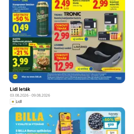
Lidl leták
03.08.2026
-
09.08.2026
Lidl