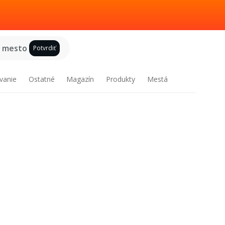
e mesto
Potvrdiť
vanie
Ostatné
Magazín
Produkty
Mestá