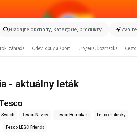
Hľadajte obchody, kategórie, produkty...
Zvoľt
tok, záhrada
Odev, obuv a šport
Drogéria, kozmetika
Cesto
a - aktuálny leták
 Tesco
 Switch
Tesco
Noviny
Tesco
Hurmikaki
Tesco
Polievky
Tesco
LEGO Friends