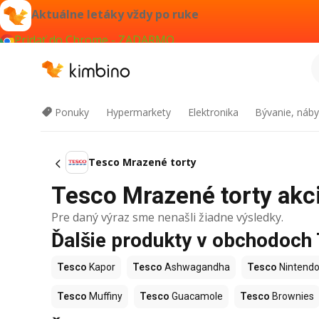
Aktuálne letáky vždy po ruke
Pridať do Chrome - ZADARMO
Ponuky
Hypermarkety
Elektronika
Bývanie, náby
Tesco Mrazené torty
Tesco Mrazené torty akci
Pre daný výraz sme nenašli žiadne výsledky.
Ďalšie produkty v obchodoch
Tesco
Kapor
Tesco
Ashwagandha
Tesco
Nintendo
Tesco
Muffiny
Tesco
Guacamole
Tesco
Brownies