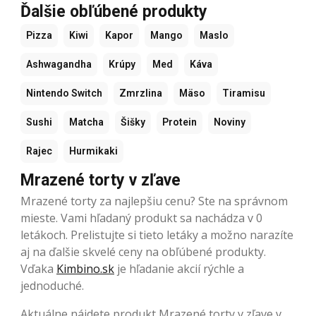
Ďalšie obľúbené produkty
Pizza
Kiwi
Kapor
Mango
Maslo
Ashwagandha
Krúpy
Med
Káva
Nintendo Switch
Zmrzlina
Mäso
Tiramisu
Sushi
Matcha
Šišky
Protein
Noviny
Rajec
Hurmikaki
Mrazené torty v zľave
Mrazené torty za najlepšiu cenu? Ste na správnom
mieste. Vami hľadaný produkt sa nachádza v 0
letákoch. Prelistujte si tieto letáky a možno narazíte
aj na ďalšie skvelé ceny na obľúbené produkty.
Vďaka
Kimbino.sk
je hľadanie akcií rýchle a
jednoduché.
Aktuálne nájdete produkt Mrazené torty v zľave v