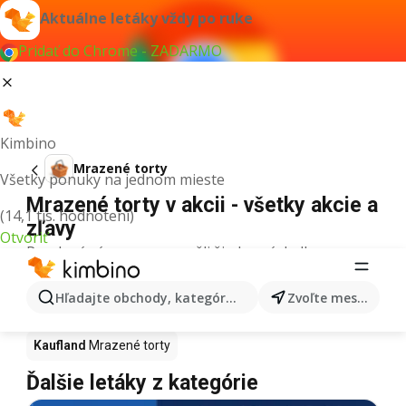
Aktuálne letáky vždy po ruke
Pridať do Chrome - ZADARMO
Kimbino
Mrazené torty
Všetky ponuky na jednom mieste
Mrazené torty v akcii - všetky akcie a
(14,1 tis. hodnotení)
zľavy
Otvoriť
Pre daný výraz sme nenašli žiadne výsledky.
Mrazené torty v akcii - Kde kúpiť?
Hľadajte obchody, kategórie, produkty...
Zvoľte mesto
Tesco
Mrazené torty
Lidl
Mrazené torty
Kaufland
Mrazené torty
Ďalšie letáky z kategórie