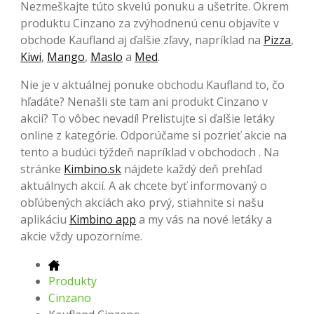
Nezmeškajte túto skvelú ponuku a ušetrite. Okrem
produktu Cinzano za zvýhodnenú cenu objavíte v
obchode Kaufland aj ďalšie zľavy, napríklad na
Pizza
,
Kiwi
,
Mango
,
Maslo
a
Med
.
Nie je v aktuálnej ponuke obchodu Kaufland to, čo
hľadáte? Nenašli ste tam ani produkt Cinzano v
akcii? To vôbec nevadí! Prelistujte si ďalšie letáky
online z kategórie. Odporúčame si pozrieť akcie na
tento a budúci týždeň napríklad v obchodoch . Na
stránke
Kimbino.sk
nájdete každý deň prehľad
aktuálnych akcií. A ak chcete byť informovaný o
obľúbených akciách ako prvý, stiahnite si našu
aplikáciu
Kimbino app
a my vás na nové letáky a
akcie vždy upozorníme.
Produkty
Cinzano