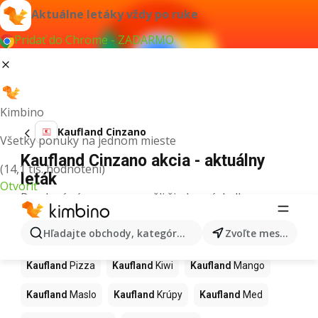
Aktuálne letáky vždy po ruke
Pridať do Chrome - ZADARMO
Kimbino
Kaufland Cinzano
Všetky ponuky na jednom mieste
Kaufland Cinzano akcia - aktuálny
(14,1 tis. hodnotení)
leták
Otvoriť
Pre daný výraz sme nenašli žiadne výsledky.
Ďalšie produkty v obchodoch
Hľadajte obchody, kategórie, produkty...
Zvoľte mesto
Kaufland
Kaufland
Pizza
Kaufland
Kiwi
Kaufland
Mango
Kaufland
Maslo
Kaufland
Krúpy
Kaufland
Med