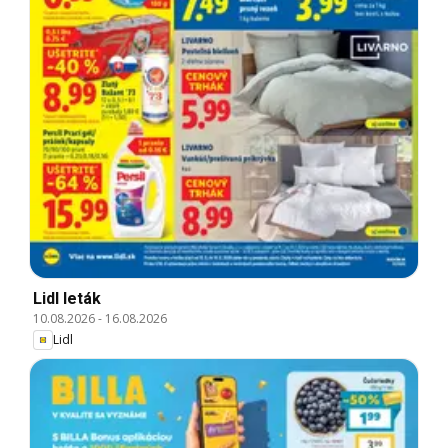
Lidl leták
10.08.2026
-
16.08.2026
Lidl